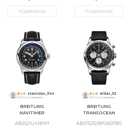
ПОДРОБНЕЕ
ПОДРОБНЕЕ
4.8
stanislav_344
4.8
eldar_52
Частный продавец
Частный продавец
BREITLING
BREITLING
NAVITIMER
TRANSOCEAN
AB3521U41B1P1
AB015212/BF26/278S