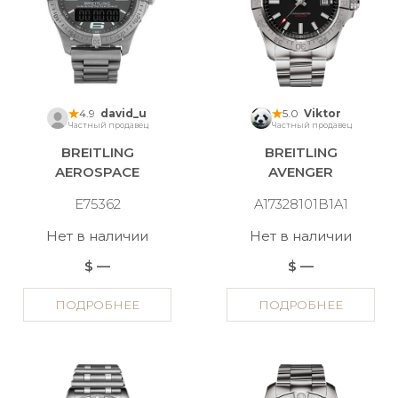
4.9
david_u
5.0
Viktor
Частный продавец
Частный продавец
BREITLING
BREITLING
AEROSPACE
AVENGER
E75362
A17328101B1A1
Нет в наличии
Нет в наличии
$ —
$ —
ПОДРОБНЕЕ
ПОДРОБНЕЕ