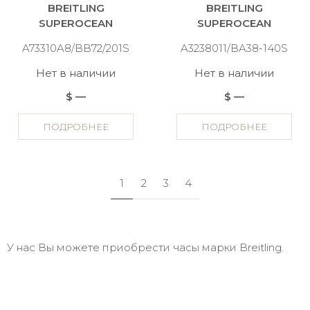
BREITLING
BREITLING
SUPEROCEAN
SUPEROCEAN
A73310A8/BB72/201S
A3238011/BA38-140S
Нет в наличии
Нет в наличии
$ —
$ —
ПОДРОБНЕЕ
ПОДРОБНЕЕ
1
2
3
4
У нас Вы можете приобрести часы марки Breitling.