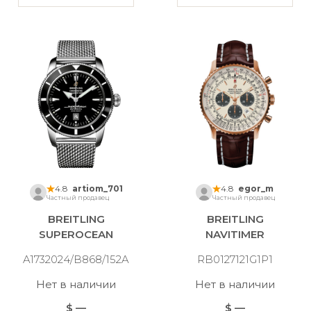
4.8
artiom_701
4.8
egor_m
Частный продавец
Частный продавец
BREITLING
BREITLING
SUPEROCEAN
NAVITIMER
A1732024/B868/152A
RB0127121G1P1
Нет в наличии
Нет в наличии
$ —
$ —