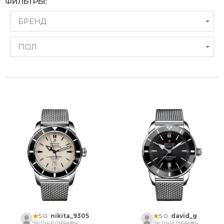
ФИЛЬТРЫ:
БРЕНД
ПОЛ
5.0
nikita_9305
5.0
david_g
Частный продавец
Частный продавец